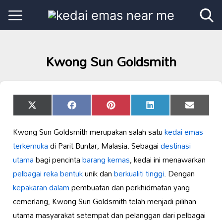
Kwong Sun Goldsmith
Share
Share
Share
Share
Share
X
Facebook
Pinterest
LinkedIn
Email
on
on
on
on
on
(Twitter)
Kwong Sun Goldsmith merupakan salah satu
kedai emas
terkemuka
di Parit Buntar, Malasia. Sebagai
destinasi
utama
bagi pencinta
barang kemas
, kedai ini menawarkan
pelbagai reka bentuk
unik dan
berkualiti tinggi
. Dengan
kepakaran dalam
pembuatan dan perkhidmatan yang
cemerlang, Kwong Sun Goldsmith telah menjadi pilihan
utama masyarakat setempat dan pelanggan dari pelbagai