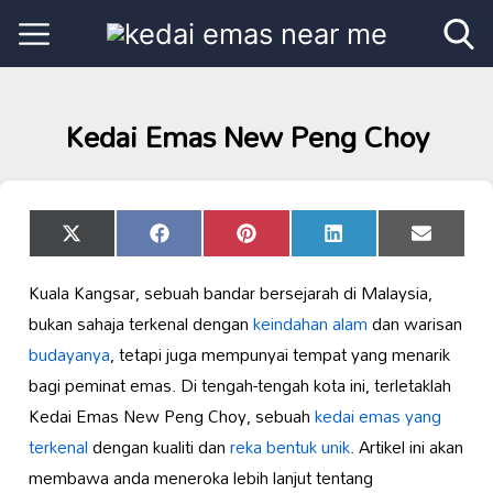
Kedai Emas New Peng Choy
Share
Share
Share
Share
Share
X
Facebook
Pinterest
LinkedIn
Email
on
on
on
on
on
(Twitter)
Kuala Kangsar, sebuah bandar bersejarah di Malaysia,
bukan sahaja terkenal dengan
keindahan alam
dan warisan
budayanya
, tetapi juga mempunyai tempat yang menarik
bagi peminat emas. Di tengah-tengah kota ini, terletaklah
Kedai Emas New Peng Choy, sebuah
kedai emas yang
terkenal
dengan kualiti dan
reka bentuk unik
. Artikel ini akan
membawa anda meneroka lebih lanjut tentang