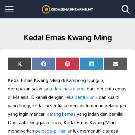
Kedai Emas Kwang Ming
Share
Share
Share
Share
Share
X
Facebook
Pinterest
LinkedIn
Email
on
on
on
on
on
(Twitter)
Kedai Emas Kwang Ming di Kampong Dungun,
merupakan salah satu
destinasi utama
bagi pencinta emas
di Malasia. Dikenali dengan
reka bentuk unik
dan kualiti
yang tinggi, kedai ini sentiasa menjadi tumpuan pelanggan
yang ingin mencari
barang kemas
yang indah dan bernilai.
Dari rantai hinggalah cincin, Kedai Emas Kwang Ming
menawarkan
pelbagai pilihan
untuk memenuhi citarasa