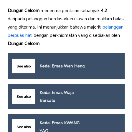
Dungun Celcom
menerima penilaian sebanyak
4.2
daripada pelanggan berdasarkan ulasan dan maklum balas
yang diterima. Ini menunjukkan bahawa majoriti
pelanggan
berpuas hati
dengan perkhidmatan yang disediakan oleh
Dungun Celcom
.
Kedai Emas Wah Heng
See also
Kedai Emas Waja
See also
Bersatu
Kedai Emas KWANG
See also
YAO