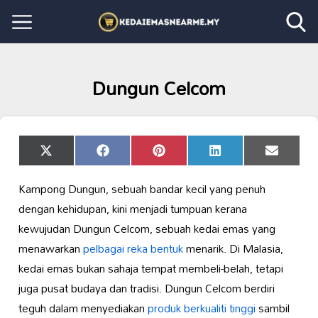
Dungun Celcom
Share
Share
Share
Share
Share
X
Facebook
Pinterest
LinkedIn
Email
on
on
on
on
on
(Twitter)
Kampong Dungun, sebuah bandar kecil yang penuh
dengan kehidupan, kini menjadi tumpuan kerana
kewujudan Dungun Celcom, sebuah kedai emas yang
menawarkan
pelbagai reka bentuk
menarik. Di Malasia,
kedai emas bukan sahaja tempat membeli-belah, tetapi
juga pusat budaya dan tradisi. Dungun Celcom berdiri
teguh dalam menyediakan
produk berkualiti tinggi
sambil