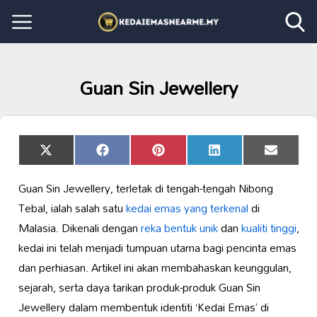
Guan Sin Jewellery
Share
Share
Share
Share
Share
X
Facebook
Pinterest
LinkedIn
Email
on
on
on
on
on
(Twitter)
Guan Sin Jewellery, terletak di tengah-tengah Nibong
Tebal, ialah salah satu
kedai emas yang terkenal
di
Malasia. Dikenali dengan
reka bentuk unik
dan
kualiti tinggi
,
kedai ini telah menjadi tumpuan utama bagi pencinta emas
dan perhiasan. Artikel ini akan membahaskan keunggulan,
sejarah, serta daya tarikan produk-produk Guan Sin
Jewellery dalam membentuk identiti ‘Kedai Emas’ di