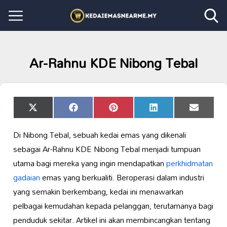
Ar-Rahnu KDE Nibong Tebal
Share
Share
Share
Share
Share
X
Facebook
Pinterest
LinkedIn
Email
on
on
on
on
on
(Twitter)
Di Nibong Tebal, sebuah kedai emas yang dikenali
sebagai Ar-Rahnu KDE Nibong Tebal menjadi tumpuan
utama bagi mereka yang ingin mendapatkan
perkhidmatan
gadaian
emas yang berkualiti. Beroperasi dalam industri
yang semakin berkembang, kedai ini menawarkan
pelbagai kemudahan kepada pelanggan, terutamanya bagi
penduduk sekitar. Artikel ini akan membincangkan tentang