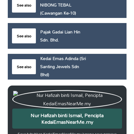
NIBONG TEBAL
See also
(Cawangan Ke-10)
Pajak Gadai Lian Hin
See also
Sdn. Bhd.
Kedai Emas Adinda (Sri
Santing Jewels Sdn
See also
Bhd)
Nur Hafizah binti Ismail, Pencipta
KedaiEmasNearMe.my
Saya tubuhkan KedaiEmasNearMe.my kerana saya percaya