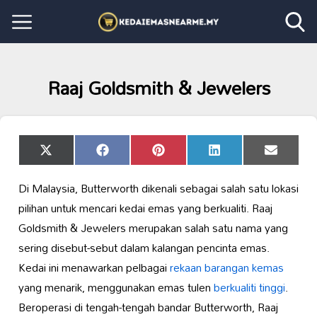
Raaj Goldsmith & Jewelers
Share
Share
Share
Share
Share
X
Facebook
Pinterest
LinkedIn
Email
on
on
on
on
on
(Twitter)
Di Malaysia, Butterworth dikenali sebagai salah satu lokasi
pilihan untuk mencari kedai emas yang berkualiti. Raaj
Goldsmith & Jewelers merupakan salah satu nama yang
sering disebut-sebut dalam kalangan pencinta emas.
Kedai ini menawarkan pelbagai
rekaan barangan kemas
yang menarik, menggunakan emas tulen
berkualiti tinggi
.
Beroperasi di tengah-tengah bandar Butterworth, Raaj