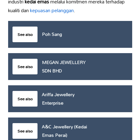
industri
kedai emas
melalui komitmen mereka terhadap
kualiti dan
kepuasan pelanggan
.
Poh Sang
See also
MEGAN JEWELLERY
See also
SDN BHD
Ariffa Jewellery
See also
Enterprise
A&C Jewellery (Kedai
See also
Emas Perai)