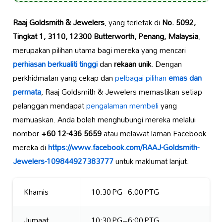
Raaj Goldsmith & Jewelers
, yang terletak di
No. 5092,
Tingkat 1, 3110, 12300 Butterworth, Penang, Malaysia
,
merupakan pilihan utama bagi mereka yang mencari
perhiasan berkualiti tinggi
dan
rekaan unik
. Dengan
perkhidmatan yang cekap dan
pelbagai pilihan
emas dan
permata
, Raaj Goldsmith & Jewelers memastikan setiap
pelanggan mendapat
pengalaman membeli
yang
memuaskan. Anda boleh menghubungi mereka melalui
nombor
+60 12-436 5659
atau melawat laman Facebook
mereka di
https://www.facebook.com/RAAJ-Goldsmith-
Jewelers-109844927383777
untuk maklumat lanjut.
Khamis
10:30 PG–6:00 PTG
Jumaat
10:30 PG–6:00 PTG