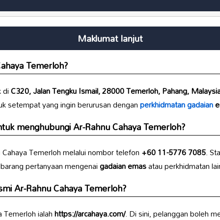
Maklumat lanjut
Cahaya Temerloh?
 di
C320, Jalan Tengku Ismail, 28000 Temerloh, Pahang, Malaysi
duk setempat yang ingin berurusan dengan
perkhidmatan gadaian
e
ntuk menghubungi Ar-Rahnu Cahaya Temerloh?
 Cahaya Temerloh melalui nombor telefon
+60 11-5776 7085
. St
barang pertanyaan mengenai
gadaian emas
atau perkhidmatan lai
smi Ar-Rahnu Cahaya Temerloh?
 Temerloh ialah
https://arcahaya.com/
. Di sini, pelanggan boleh 