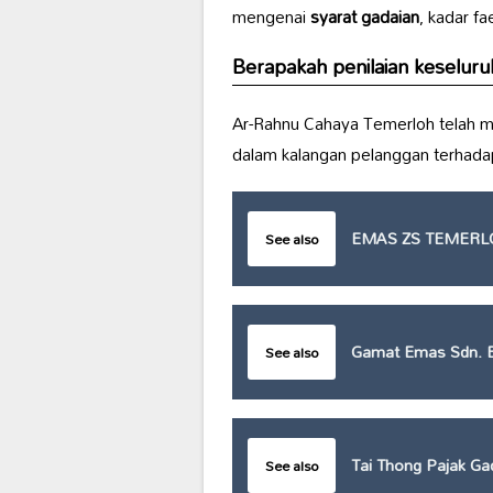
mengenai
syarat gadaian
, kadar f
Berapakah penilaian keselur
Ar-Rahnu Cahaya Temerloh telah m
dalam kalangan pelanggan terhad
EMAS ZS TEMERL
See also
Gamat Emas Sdn. 
See also
Tai Thong Pajak Ga
See also