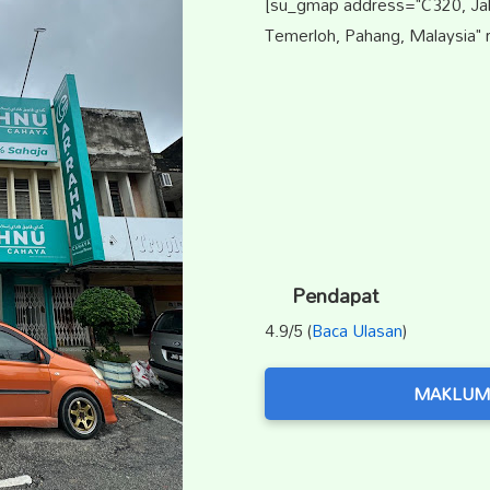
[su_gmap address="C320, Jal
Temerloh, Pahang, Malaysia" 
Pendapat
4.9/5 (
Baca Ulasan
)
MAKLUM