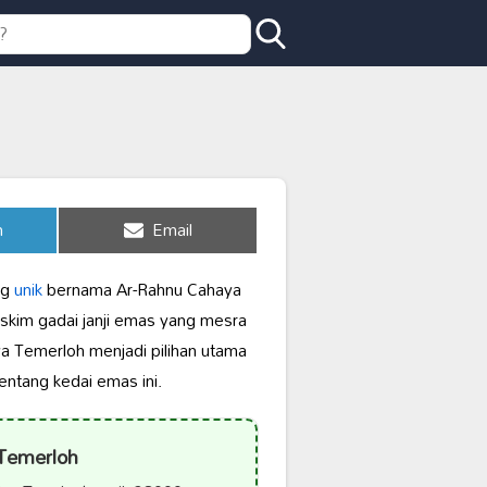
Share
n
Email
on
ng
unik
bernama Ar-Rahnu Cahaya
 skim gadai janji emas yang mesra
a Temerloh menjadi pilihan utama
entang kedai emas ini.
Temerloh