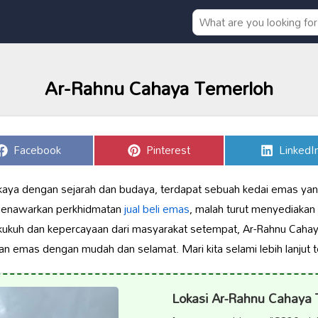
Ar-Rahnu Cahaya Temerloh
Share
Share
Share
Facebook
Pinterest
LinkedI
on
on
on
kaya dengan sejarah dan budaya, terdapat sebuah kedai emas ya
 menawarkan perkhidmatan
jual beli emas
, malah turut menyediakan
kukuh dan kepercayaan dari masyarakat setempat, Ar-Rahnu Cahay
n emas dengan mudah dan selamat. Mari kita selami lebih lanjut t
Lokasi Ar-Rahnu Cahaya 