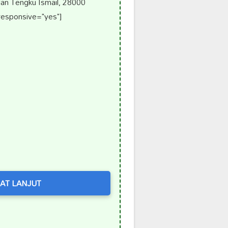
an Tengku Ismail, 28000
responsive="yes"]
AT LANJUT