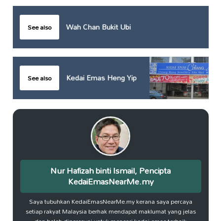
Wah Chan Bukit Ubi
See also
Kedai Emas Heng Yip
See also
Nur Hafizah binti Ismail, Pencipta
KedaiEmasNearMe.my
Saya tubuhkan KedaiEmasNearMe.my kerana saya percaya
setiap rakyat Malaysia berhak mendapat maklumat yang jelas