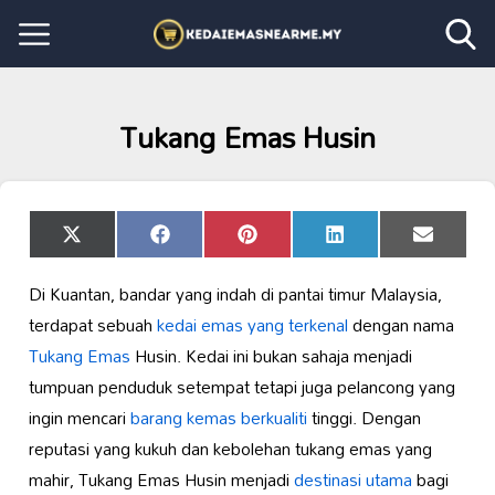
Tukang Emas Husin
Share
Share
Share
Share
Share
X
Facebook
Pinterest
LinkedIn
Email
on
on
on
on
on
(Twitter)
Di Kuantan, bandar yang indah di pantai timur Malaysia,
terdapat sebuah
kedai emas yang terkenal
dengan nama
Tukang Emas
Husin. Kedai ini bukan sahaja menjadi
tumpuan penduduk setempat tetapi juga pelancong yang
ingin mencari
barang kemas berkualiti
tinggi. Dengan
reputasi yang kukuh dan kebolehan tukang emas yang
mahir, Tukang Emas Husin menjadi
destinasi utama
bagi