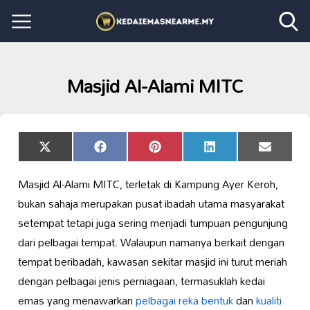
Masjid Al-Alami MITC
Share
Share
Share
Share
Share
X
Facebook
Pinterest
LinkedIn
Email
on
on
on
on
on
(Twitter)
Masjid Al-Alami MITC, terletak di Kampung Ayer Keroh,
bukan sahaja merupakan pusat ibadah utama masyarakat
setempat tetapi juga sering menjadi tumpuan pengunjung
dari pelbagai tempat. Walaupun namanya berkait dengan
tempat beribadah, kawasan sekitar masjid ini turut meriah
dengan pelbagai jenis perniagaan, termasuklah kedai
emas yang menawarkan
pelbagai reka bentuk
dan
kualiti