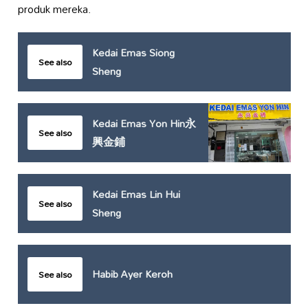
produk mereka.
Kedai Emas Siong
See also
Sheng
Kedai Emas Yon Hin永
See also
興金鋪
Kedai Emas Lin Hui
See also
Sheng
Habib Ayer Keroh
See also