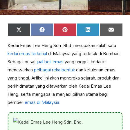
Share
Share
Share
Share
Share
X
Facebook
Pinterest
LinkedIn
Email
on
on
on
on
on
(Twitter)
Kedai Emas Lee Heng Sdn. Bhd. merupakan salah satu
kedai emas terkenal
di Malaysia yang terletak di Bemban.
Sebagai pusat
jual beli emas
yang unggul, kedai ini
menawarkan
pelbagai reka bentuk
dan ketulenan emas
yang tinggi. Artikel ini akan meneroka sejarah, produk dan
perkhidmatan yang ditawarkan oleh Kedai Emas Lee
Heng, serta mengapa ia menjadi pilihan utama bagi
pembeli
emas di Malaysia
.