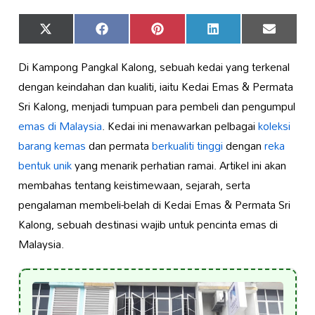
Share
Share
Share
Share
Share
X
Facebook
Pinterest
LinkedIn
Email
on
on
on
on
on
(Twitter)
Di Kampong Pangkal Kalong, sebuah kedai yang terkenal
dengan keindahan dan kualiti, iaitu Kedai Emas & Permata
Sri Kalong, menjadi tumpuan para pembeli dan pengumpul
emas di Malaysia
. Kedai ini menawarkan pelbagai
koleksi
barang kemas
dan permata
berkualiti tinggi
dengan
reka
bentuk unik
yang menarik perhatian ramai. Artikel ini akan
membahas tentang keistimewaan, sejarah, serta
pengalaman membeli-belah di Kedai Emas & Permata Sri
Kalong, sebuah destinasi wajib untuk pencinta emas di
Malaysia.