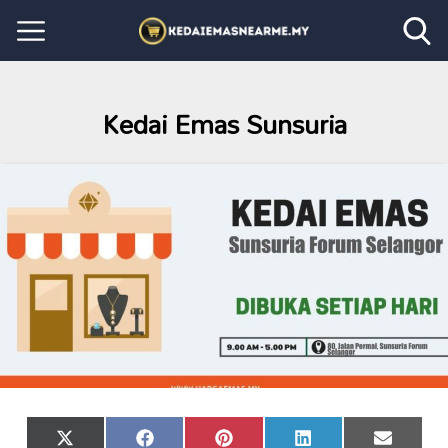
Kedai Emas Sunsuria
Share
Share
Share
Share
Share
X
Facebook
Pinterest
LinkedIn
Email