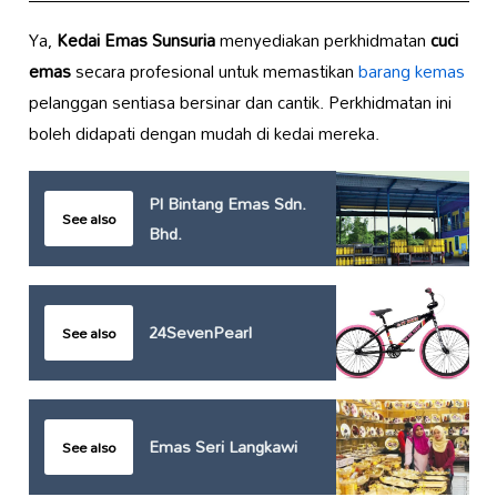
Ya,
Kedai Emas Sunsuria
menyediakan perkhidmatan
cuci
emas
secara profesional untuk memastikan
barang kemas
pelanggan sentiasa bersinar dan cantik. Perkhidmatan ini
boleh didapati dengan mudah di kedai mereka.
Pl Bintang Emas Sdn.
See also
Bhd.
24SevenPearl
See also
Emas Seri Langkawi
See also