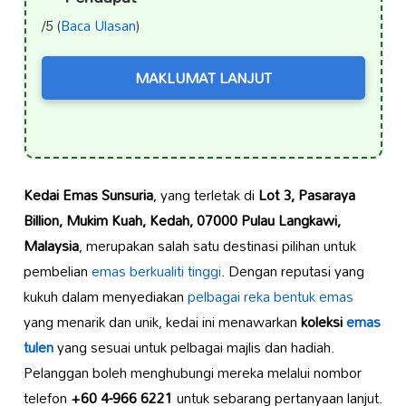
/5 (
Baca Ulasan
)
MAKLUMAT LANJUT
Kedai Emas Sunsuria
, yang terletak di
Lot 3, Pasaraya
Billion, Mukim Kuah, Kedah, 07000 Pulau Langkawi,
Malaysia
, merupakan salah satu destinasi pilihan untuk
pembelian
emas berkualiti tinggi
. Dengan reputasi yang
kukuh dalam menyediakan
pelbagai reka bentuk emas
yang menarik dan unik, kedai ini menawarkan
koleksi
emas
tulen
yang sesuai untuk pelbagai majlis dan hadiah.
Pelanggan boleh menghubungi mereka melalui nombor
telefon
+60 4-966 6221
untuk sebarang pertanyaan lanjut.