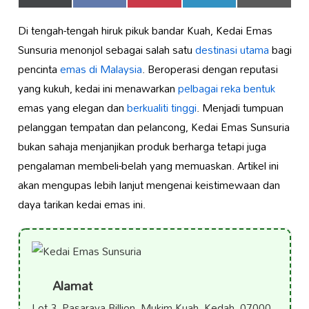
on
on
on
on
on
(Twitter)
Di tengah-tengah hiruk pikuk bandar Kuah, Kedai Emas
Sunsuria menonjol sebagai salah satu
destinasi utama
bagi
pencinta
emas di Malaysia
. Beroperasi dengan reputasi
yang kukuh, kedai ini menawarkan
pelbagai reka bentuk
emas yang elegan dan
berkualiti tinggi
. Menjadi tumpuan
pelanggan tempatan dan pelancong, Kedai Emas Sunsuria
bukan sahaja menjanjikan produk berharga tetapi juga
pengalaman membeli-belah yang memuaskan. Artikel ini
akan mengupas lebih lanjut mengenai keistimewaan dan
daya tarikan kedai emas ini.
Alamat
Lot 3, Pasaraya Billion, Mukim Kuah, Kedah, 07000