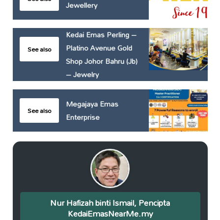
Jewellery
Kedai Emas Perling –
Platino Avenue Gold
See also
Shop Johor Bahru (Jb)
– Jewelry
Megajaya Emas
See also
Enterprise
Nur Hafizah binti Ismail, Pencipta
KedaiEmasNearMe.my