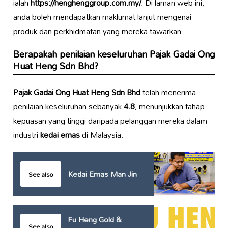
ialah
https://henghenggroup.com.my/
. Di laman web ini,
anda boleh mendapatkan maklumat lanjut mengenai
produk dan perkhidmatan yang mereka tawarkan.
Berapakah penilaian keseluruhan Pajak Gadai Ong
Huat Heng Sdn Bhd?
Pajak Gadai Ong Huat Heng Sdn Bhd
telah menerima
penilaian keseluruhan sebanyak
4.8
, menunjukkan tahap
kepuasan yang tinggi daripada pelanggan mereka dalam
industri
kedai emas
di Malaysia.
Kedai Emas Man Jin
See also
Fu Heng Gold &
See also