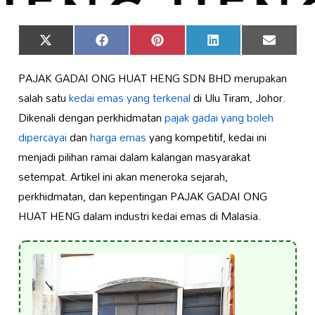
Share
Share
Share
Share
Share
X
Facebook
Pinterest
LinkedIn
Email
on
on
on
on
on
(Twitter)
PAJAK GADAI ONG HUAT HENG SDN BHD merupakan
salah satu
kedai emas yang terkenal
di Ulu Tiram, Johor.
Dikenali dengan perkhidmatan
pajak gadai yang boleh
dipercayai
dan
harga emas
yang kompetitif, kedai ini
menjadi pilihan ramai dalam kalangan masyarakat
setempat. Artikel ini akan meneroka sejarah,
perkhidmatan, dan kepentingan PAJAK GADAI ONG
HUAT HENG dalam industri kedai emas di Malasia.