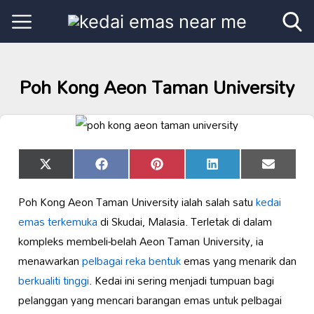
Poh Kong Aeon Taman University
Share
Share
Share
Share
Share
X
Facebook
Pinterest
LinkedIn
Email
on
on
on
on
on
(Twitter)
Poh Kong Aeon Taman University ialah salah satu
kedai
emas terkemuka
di Skudai, Malasia. Terletak di dalam
kompleks membeli-belah Aeon Taman University, ia
menawarkan
pelbagai reka bentuk
emas yang menarik dan
berkualiti tinggi
. Kedai ini sering menjadi tumpuan bagi
pelanggan yang mencari barangan emas untuk pelbagai