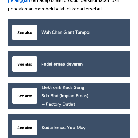
pengalaman membeli-belah di kedai tersebut.
Wah Chan Giant Tampoi
See also
kedai emas devarani
See also
Elektronik Keck Seng
Sdn Bhd (Impian Emas)
See also
– Factory Outlet
Kedai Emas Yee May
See also