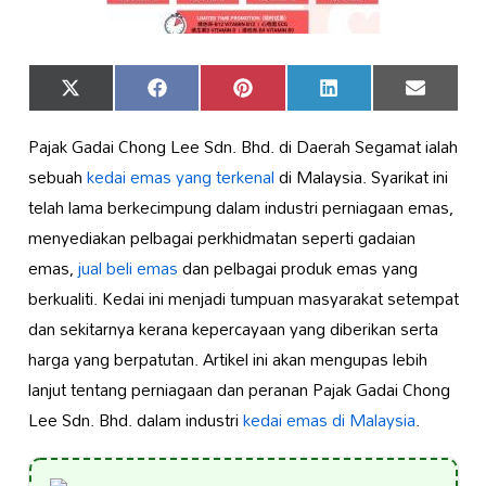
Share
Share
Share
Share
Share
X
Facebook
Pinterest
LinkedIn
Email
on
on
on
on
on
(Twitter)
Pajak Gadai Chong Lee Sdn. Bhd. di Daerah Segamat ialah
sebuah
kedai emas yang terkenal
di Malaysia. Syarikat ini
telah lama berkecimpung dalam industri perniagaan emas,
menyediakan pelbagai perkhidmatan seperti gadaian
emas,
jual beli emas
dan pelbagai produk emas yang
berkualiti. Kedai ini menjadi tumpuan masyarakat setempat
dan sekitarnya kerana kepercayaan yang diberikan serta
harga yang berpatutan. Artikel ini akan mengupas lebih
lanjut tentang perniagaan dan peranan Pajak Gadai Chong
Lee Sdn. Bhd. dalam industri
kedai emas di Malaysia
.