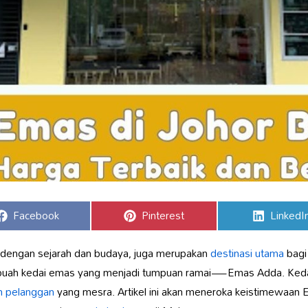
Share
Share
Share
Facebook
Pinterest
LinkedI
on
on
on
 dengan sejarah dan budaya, juga merupakan
destinasi utama
bagi
ebuah kedai emas yang menjadi tumpuan ramai—Emas Adda. Kedai
n pelanggan
yang mesra. Artikel ini akan meneroka keistimewaan