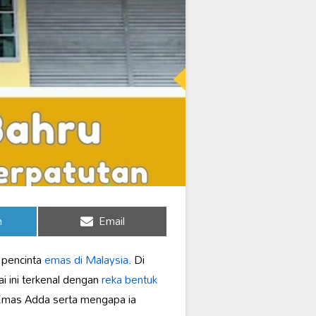
Share
n
Email
on
 pencinta
emas di Malaysia
. Di
 ini terkenal dengan
reka bentuk
 Emas Adda serta mengapa ia