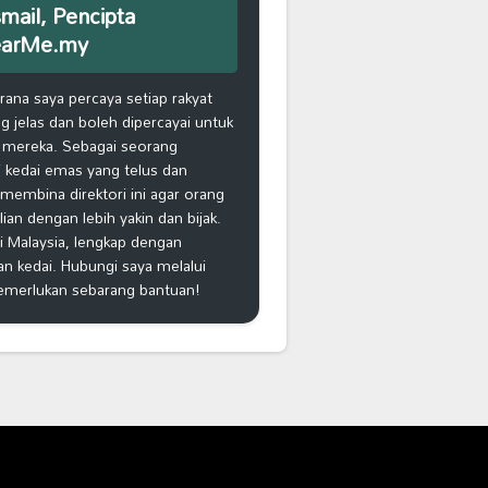
smail, Pencipta
earMe.my
na saya percaya setiap rakyat
 jelas dan boleh dipercayai untuk
 mereka. Sebagai seorang
 kedai emas yang telus dan
k membina direktori ini agar orang
n dengan lebih yakin dan bijak.
i Malaysia, lengkap dengan
an kedai. Hubungi saya melalui
emerlukan sebarang bantuan!