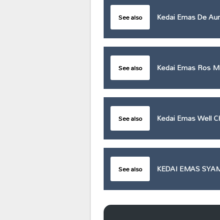
Kedai Emas De Aur
See also
Kedai Emas Ros M
See also
Kedai Emas Well C
See also
KEDAI EMAS SYA
See also