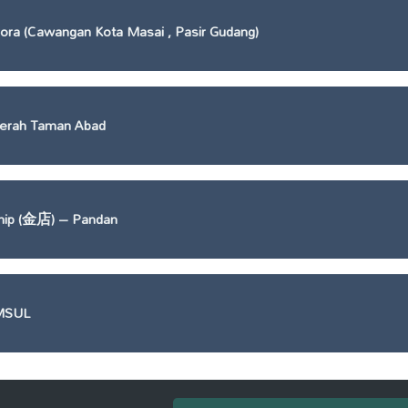
ora (Cawangan Kota Masai , Pasir Gudang)
erah Taman Abad
hip (金店) – Pandan
MSUL