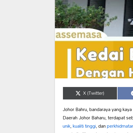
Share
X (Twitter)
on
Johor Bahru, bandaraya yang kaya
Daerah Johor Baharu, terdapat s
unik
,
kualiti tinggi
, dan
perkhidmata