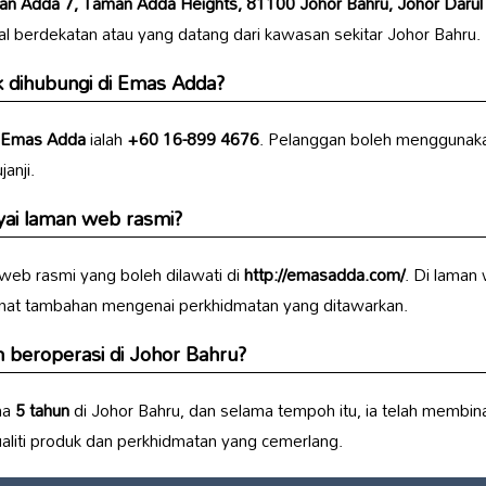
lan Adda 7, Taman Adda Heights, 81100 Johor Bahru, Johor Darul 
al berdekatan atau yang datang dari kawasan sekitar Johor Bahru.
 dihubungi di
Emas Adda
?
Emas Adda
ialah
+60 16-899 4676
. Pelanggan boleh menggunaka
anji.
i laman web rasmi?
eb rasmi yang boleh dilawati di
http://emasadda.com/
. Di laman 
mat tambahan mengenai perkhidmatan yang ditawarkan.
h beroperasi di Johor Bahru?
ma
5 tahun
di Johor Bahru, dan selama tempoh itu, ia telah membin
ualiti produk dan perkhidmatan yang cemerlang.