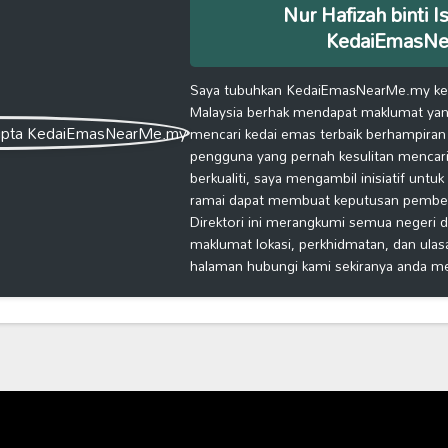
Nur Hafizah binti I
KedaiEmasN
Saya tubuhkan KedaiEmasNearMe.my kera
Malaysia berhak mendapat maklumat yang
mencari kedai emas terbaik berhampiran
pengguna yang pernah kesulitan mencari
berkualiti, saya mengambil inisiatif untu
ramai dapat membuat keputusan pembelia
Direktori ini merangkumi semua negeri d
maklumat lokasi, perkhidmatan, dan ulas
halaman hubungi kami sekiranya anda m