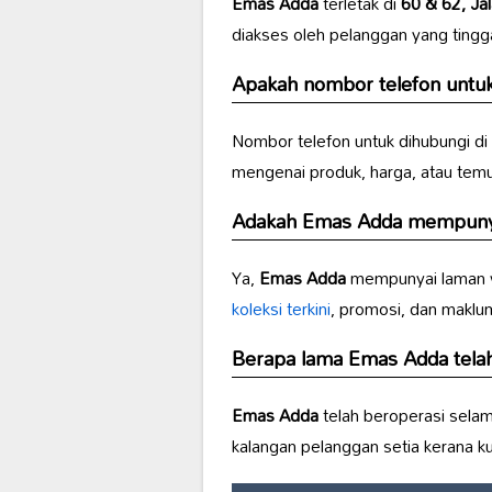
Emas Adda
terletak di
60 & 62, Ja
diakses oleh pelanggan yang tingg
Apakah nombor telefon untuk
Nombor telefon untuk dihubungi di
mengenai produk, harga, atau temuj
Adakah
Emas Adda
mempunya
Ya,
Emas Adda
mempunyai laman w
koleksi terkini
, promosi, dan maklu
Berapa lama
Emas Adda
tela
Emas Adda
telah beroperasi sela
kalangan pelanggan setia kerana k