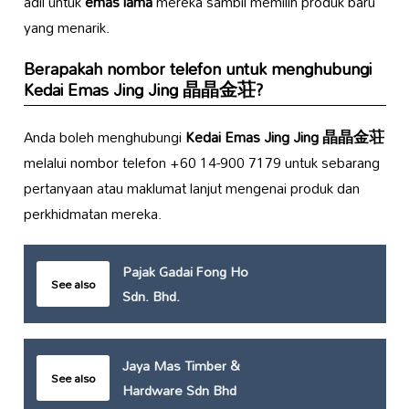
adil untuk
emas lama
mereka sambil memilih produk baru
yang menarik.
Berapakah nombor telefon untuk menghubungi
Kedai Emas Jing Jing 晶晶金荘
?
Anda boleh menghubungi
Kedai Emas Jing Jing 晶晶金荘
melalui nombor telefon +60 14-900 7179 untuk sebarang
pertanyaan atau maklumat lanjut mengenai produk dan
perkhidmatan mereka.
Pajak Gadai Fong Ho
See also
Sdn. Bhd.
Jaya Mas Timber &
See also
Hardware Sdn Bhd