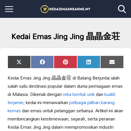
Kedai Emas Jing Jing 晶晶金荘
Share
Share
Share
Share
Share
X
Facebook
Pinterest
LinkedIn
Email
on
on
on
on
on
(Twitter)
Kedai Emas Jing Jing 晶晶金荘 di Batang Berjuntai ialah
salah satu destinasi popular dalam dunia perniagaan emas
di Malasia. Dikenali dengan
reka bentuk unik
dan
kualiti
terjamin
, kedai ini menawarkan
pelbagai pilihan barang
kemas
dan emas untuk pelanggan setianya. Artikel ini akan
membincangkan keistimewaan, sejarah, serta peranan
Kedai Emas Jing Jing dalam mempromosikan industri