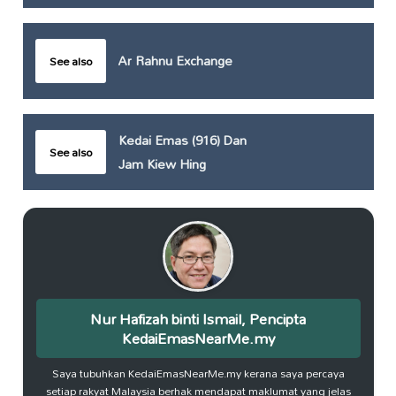
Ar Rahnu Exchange
See also
Kedai Emas (916) Dan
See also
Jam Kiew Hing
Nur Hafizah binti Ismail, Pencipta
KedaiEmasNearMe.my
Saya tubuhkan KedaiEmasNearMe.my kerana saya percaya
setiap rakyat Malaysia berhak mendapat maklumat yang jelas