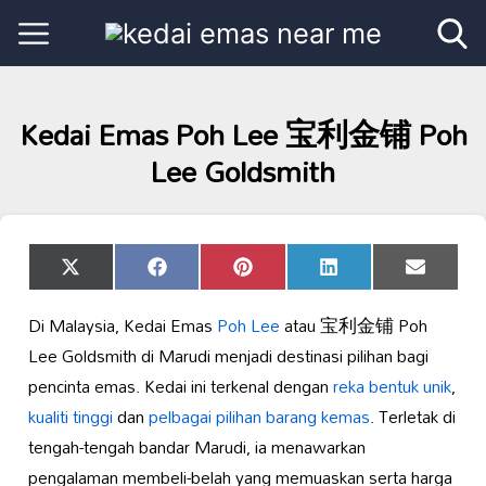
Kedai Emas Poh Lee 宝利金铺 Poh
Lee Goldsmith
Share
Share
Share
Share
Share
X
Facebook
Pinterest
LinkedIn
Email
on
on
on
on
on
(Twitter)
Di Malaysia, Kedai Emas
Poh Lee
atau 宝利金铺 Poh
Lee Goldsmith di Marudi menjadi destinasi pilihan bagi
pencinta emas. Kedai ini terkenal dengan
reka bentuk unik
,
kualiti tinggi
dan
pelbagai pilihan barang kemas
. Terletak di
tengah-tengah bandar Marudi, ia menawarkan
pengalaman membeli-belah yang memuaskan serta harga