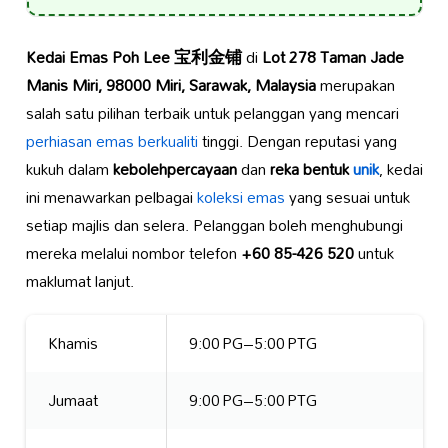
Kedai Emas Poh Lee 宝利金铺
di
Lot 278 Taman Jade
Manis Miri, 98000 Miri, Sarawak, Malaysia
merupakan
salah satu pilihan terbaik untuk pelanggan yang mencari
perhiasan emas berkualiti
tinggi. Dengan reputasi yang
kukuh dalam
kebolehpercayaan
dan
reka bentuk
unik
, kedai
ini menawarkan pelbagai
koleksi emas
yang sesuai untuk
setiap majlis dan selera. Pelanggan boleh menghubungi
mereka melalui nombor telefon
+60 85-426 520
untuk
maklumat lanjut.
Khamis
9:00 PG–5:00 PTG
Jumaat
9:00 PG–5:00 PTG