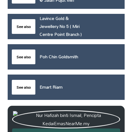
@ Jalan Pujut Miri
Lavince Gold &
Jewellery No 5 ( Miri
See also
Centre Point Branch )
Poh Chin Goldsmith
See also
Emart Riam
See also