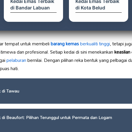
Kedai Emas Terbaik
Kedai Emas Terbaik
di Bandar Labuan
di Kota Belud
dar tempat untuk membeli
barang kemas
berkualiti tinggi
, tetapi j
timewa dan profesional. Setiap kedai di sini menekankan
keaslian
gai
pelaburan
bernilai. Dengan pilihan reka bentuk yang pelbagai 
puas hati.
 di Tawau
 di Beaufort: Pilihan Terunggul untuk Permata dan Logam