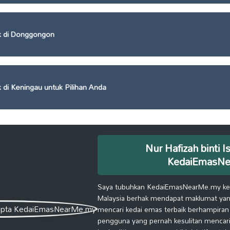
k di Donggongon
 di Keningau untuk Pilihan Anda
Nur Hafizah binti I
KedaiEmasN
Saya tubuhkan KedaiEmasNearMe.my kera
Malaysia berhak mendapat maklumat yang
mencari kedai emas terbaik berhampiran
pengguna yang pernah kesulitan mencari