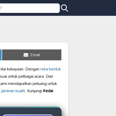
Share
Email
on
n nilai kekayaan. Dengan
reka bentuk
uai untuk pelbagai acara. Dari
n kami mendapatkan peluang untuk
n
jaminan kualiti.
Kunjungi
Kedai