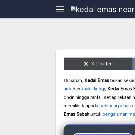
Share
X (Twitter)
on
Di Sabah,
Kedai Emas
bukan seka
unik
dan
kualiti tinggi
,
Kedai Emas 
cincin hingga rantai, setiap reka
memilih daripada
pelbagai pilihan 
Emas Sabah
untuk
pengalaman me