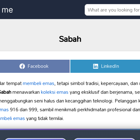
Sabah
Share
Share
Facebook
LinkedIn
on
on
dar tempat
membeli emas
, tetapi simbol tradisi, kepercayaan, da
Sabah
menawarkan
koleksi emas
yang eksklusif dan berjenama, ses
an menggabungkan seni halus dan kecanggihan teknologi. Pelangga
emas
916 dan 999, sambil menikmati perkhidmatan profesional da
mbeli emas
yang tidak ternilai.