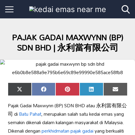
PAJAK GADAI MAXWYNN (BP)
SDN BHD | 永利當有限公司
Share
Share
Share
Share
Share
X
Facebook
Pinterest
LinkedIn
Email
on
on
on
on
on
(Twitter)
Pajak Gadai Maxwynn (BP) SDN BHD atau 永利當有限公
司 di
Batu Pahat
, merupakan salah satu kedai emas yang
semakin dikenali dalam kalangan masyarakat di Malaysia.
Dikenali dengan
perkhidmatan pajak gadai
yang berkualiti